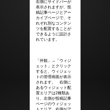
右側にサイドバーが
表示されますが、投
稿記事ページとアー
カイブページで、そ
れぞれ別なコンテン
ツを配置することが
できるように設計さ
れています。
「外観」→「ウィジ
ェット」とクリック
すると、ウィジェッ
トの管理画面が表示
されます。 右側に
あるウィジェット配
置エリアは2種類あ
り、左側が投稿記事
ページのウィジェッ
トエリア、右側がア